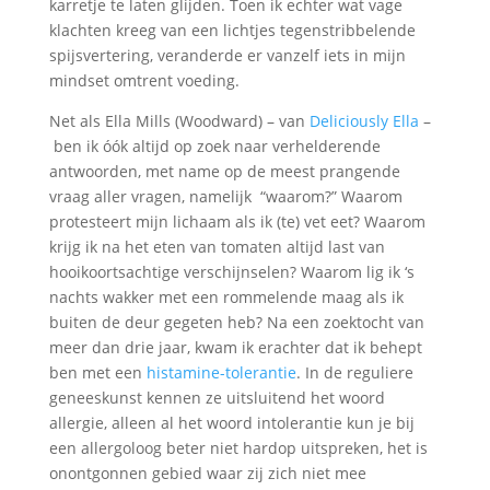
karretje te laten glijden. Toen ik echter wat vage
klachten kreeg van een lichtjes tegenstribbelende
spijsvertering, veranderde er vanzelf iets in mijn
mindset omtrent voeding.
Net als Ella Mills (Woodward) – van
Deliciously Ella
–
ben ik óók altijd op zoek naar verhelderende
antwoorden, met name op de meest prangende
vraag aller vragen, namelijk “waarom?” Waarom
protesteert mijn lichaam als ik (te) vet eet? Waarom
krijg ik na het eten van tomaten altijd last van
hooikoortsachtige verschijnselen? Waarom lig ik ‘s
nachts wakker met een rommelende maag als ik
buiten de deur gegeten heb? Na een zoektocht van
meer dan drie jaar, kwam ik erachter dat ik behept
ben met een
histamine-tolerantie
. In de reguliere
geneeskunst kennen ze uitsluitend het woord
allergie, alleen al het woord intolerantie kun je bij
een allergoloog beter niet hardop uitspreken, het is
onontgonnen gebied waar zij zich niet mee