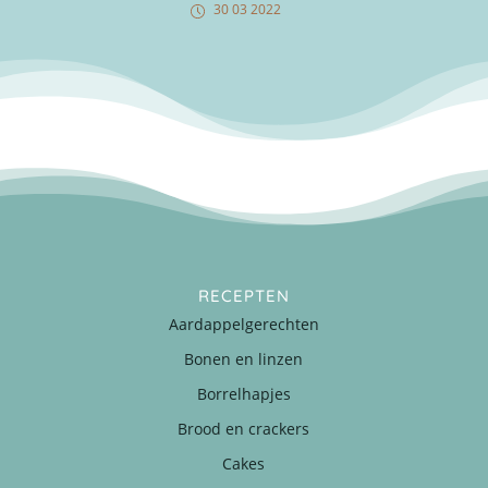
30 03 2022
RECEPTEN
Aardappelgerechten
Bonen en linzen
Borrelhapjes
Brood en crackers
Cakes