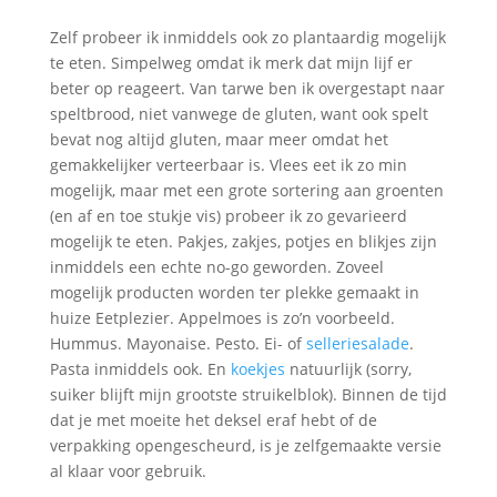
Zelf probeer ik inmiddels ook zo plantaardig mogelijk
te eten. Simpelweg omdat ik merk dat mijn lijf er
beter op reageert. Van tarwe ben ik overgestapt naar
speltbrood, niet vanwege de gluten, want ook spelt
bevat nog altijd gluten, maar meer omdat het
gemakkelijker verteerbaar is. Vlees eet ik zo min
mogelijk, maar met een grote sortering aan groenten
(en af en toe stukje vis) probeer ik zo gevarieerd
mogelijk te eten. Pakjes, zakjes, potjes en blikjes zijn
inmiddels een echte no-go geworden. Zoveel
mogelijk producten worden ter plekke gemaakt in
huize Eetplezier. Appelmoes is zo’n voorbeeld.
Hummus. Mayonaise. Pesto. Ei- of
selleriesalade
.
Pasta inmiddels ook. En
koekjes
natuurlijk (sorry,
suiker blijft mijn grootste struikelblok). Binnen de tijd
dat je met moeite het deksel eraf hebt of de
verpakking opengescheurd, is je zelfgemaakte versie
al klaar voor gebruik.