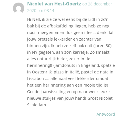
Nicolet van Hest-Goertz
op 28 december
2020 om 08:14
Hi Nell, ik zie ze wel eens bij de Lidl in zo’n
bak bij de afbakafdeling liggen, heb ze nog
nooit meegenomen dus geen idee… denk dat
jouw pretzels lekkerder en zachter van
binnen zijn. Ik heb ze zelf ook ooit (jaren 80)
in NY gegeten, aan zo’n karretje. Zo smaakt
alles natuurlijk beter, zeker in de
herinnering!! (jamdonuts in Engeland, spatzle
in Oostenrijk, pizza in Italië, pastel de nata in
Lissabon …. allemaal veel lekkerder omdat
het een herinnering aan een mooie tijd is!
Goede jaarwisseling en op naar weer leuke
nieuwe stukjes van jouw hand! Groet Nicolet,
Schiedam
Antwoord