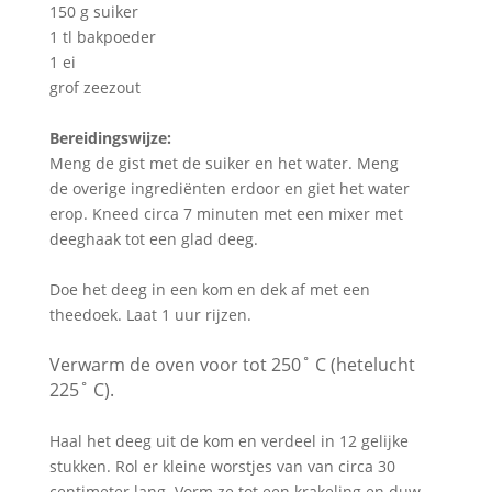
150 g suiker
1 tl bakpoeder
1 ei
grof zeezout
Bereidingswijze:
Meng de gist met de suiker en het water. Meng
de overige ingrediënten erdoor en giet het water
erop. Kneed circa 7 minuten met een mixer met
deeghaak tot een glad deeg.
Doe het deeg in een kom en dek af met een
theedoek. Laat 1 uur rijzen.
Verwarm de oven voor tot 250˚ C (hetelucht
225˚ C).
Haal het deeg uit de kom en verdeel in 12 gelijke
stukken. Rol er kleine worstjes van van circa 30
centimeter lang. Vorm ze tot een krakeling en duw