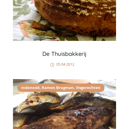
De Thuisbakkerij
05 04 2012
Indonesië
,
Ramon Brugman
,
Visgerechten