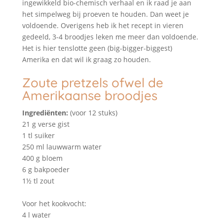
ingewikkeld bio-chemisch verhaal en ik raad je aan
het simpelweg bij proeven te houden. Dan weet je
voldoende. Overigens heb ik het recept in vieren
gedeeld, 3-4 broodjes leken me meer dan voldoende.
Het is hier tenslotte geen (big-bigger-biggest)
Amerika en dat wil ik graag zo houden.
Zoute pretzels ofwel de
Amerikaanse broodjes
Ingrediënten:
(voor 12 stuks)
21 g verse gist
1 tl suiker
250 ml lauwwarm water
400 g bloem
6 g bakpoeder
1½ tl zout
Voor het kookvocht:
4 l water