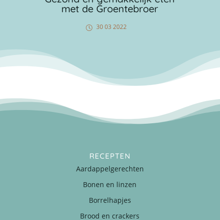
met de Groentebroer
30 03 2022
RECEPTEN
Aardappelgerechten
Bonen en linzen
Borrelhapjes
Brood en crackers