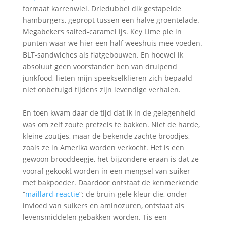
formaat karrenwiel. Driedubbel dik gestapelde
hamburgers, gepropt tussen een halve groentelade.
Megabekers salted-caramel ijs. Key Lime pie in
punten waar we hier een half weeshuis mee voeden.
BLT-sandwiches als flatgebouwen. En hoewel ik
absoluut geen voorstander ben van druipend
junkfood, lieten mijn speekselklieren zich bepaald
niet onbetuigd tijdens zijn levendige verhalen.
En toen kwam daar de tijd dat ik in de gelegenheid
was om zelf zoute pretzels te bakken. Niet de harde,
kleine zoutjes, maar de bekende zachte broodjes,
zoals ze in Amerika worden verkocht. Het is een
gewoon brooddeegje, het bijzondere eraan is dat ze
vooraf gekookt worden in een mengsel van suiker
met bakpoeder. Daardoor ontstaat de kenmerkende
“
maillard-reactie
”: de bruin-gele kleur die, onder
invloed van suikers en aminozuren, ontstaat als
levensmiddelen gebakken worden. Tis een