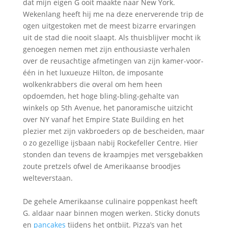
dat mijn eigen G ooit maakte naar New York.
Wekenlang heeft hij me na deze enerverende trip de
ogen uitgestoken met de meest bizarre ervaringen
uit de stad die nooit slaapt. Als thuisblijver mocht ik
genoegen nemen met zijn enthousiaste verhalen
over de reusachtige afmetingen van zijn kamer-voor-
één in het luxueuze Hilton, de imposante
wolkenkrabbers die overal om hem heen
opdoemden, het hoge bling-bling-gehalte van
winkels op 5th Avenue, het panoramische uitzicht
over NY vanaf het Empire State Building en het
plezier met zijn vakbroeders op de bescheiden, maar
o zo gezellige ijsbaan nabij Rockefeller Centre. Hier
stonden dan tevens de kraampjes met versgebakken
zoute pretzels ofwel de Amerikaanse broodjes
welteverstaan.
De gehele Amerikaanse culinaire poppenkast heeft
G. aldaar naar binnen mogen werken. Sticky donuts
en
pancakes
tijdens het ontbijt. Pizza’s van het