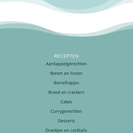
RECEPTEN
Aardappelgerechten
Bonen en linzen
Borrelhapjes
Brood en crackers
Cakes
Currygerechten
Desserts
Drankjes en cocktails