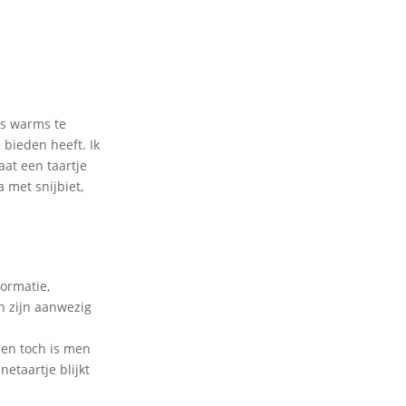
ts warms te
 bieden heeft. Ik
aat een taartje
 met snijbiet,
formatie,
en zijn aanwezig
 en toch is men
netaartje blijkt