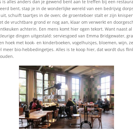
us is alles anders dan je gewend bent aan te treffen bij een restaur
erd bent, stap je in de wonderlijke wereld van een bedrijvig dorp
 uit, schuift taartjes in de oven; de groenteboer stalt er zijn knispe
met de vruchtbare grond er nog aan, klaar om verwerkt en doorges
ntkeuken achterin. Een mens komt hier ogen tekort. Want naast al
kleurige dingen uitgestald: serviesgoed van Emma Bridgewater, gr
een hoek met kook- en kinderboeken, vogelhuisjes, bloemen, wijn, z
l meer bio-hebbedingetjes. Alles is te koop hier, dat wordt dus fli
houden.