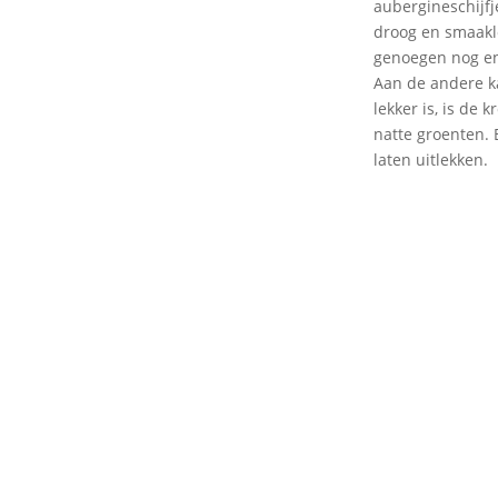
aubergineschijfj
droog en smaakl
genoegen nog eni
Aan de andere ka
lekker is, is de 
natte groenten. 
laten uitlekken.