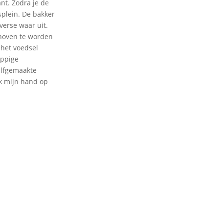
ant. Zodra je de
splein. De bakker
rverse waar uit.
choven te worden
 het voedsel
appige
elfgemaakte
nk mijn hand op