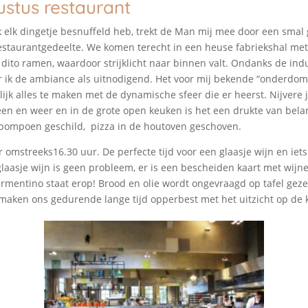
ustus restaurant
ijk elk dingetje besnuffeld heb, trekt de Man mij mee door een smal
estaurantgedeelte. We komen terecht in een heuse fabriekshal met
dito ramen, waardoor strijklicht naar binnen valt. Ondanks de indu
r ik de ambiance als uitnodigend. Het voor mij bekende “onderdom
lijk alles te maken met de dynamische sfeer die er heerst. Nijvere
en en weer en in de grote open keuken is het een drukte van bela
 pompoen geschild, pizza in de houtoven geschoven.
r omstreeks16.30 uur. De perfecte tijd voor een glaasje wijn en iets
laasje wijn is geen probleem, er is een bescheiden kaart met wijne
ermentino staat erop! Brood en olie wordt ongevraagd op tafel gezet
maken ons gedurende lange tijd opperbest met het uitzicht op de 