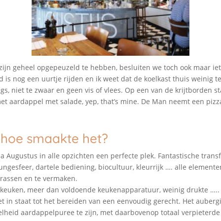
zijn geheel opgepeuzeld te hebben, besluiten we toch ook maar ie
 is nog een uurtje rijden en ik weet dat de koelkast thuis weinig te
gs, niet te zwaar en geen vis of vlees. Op een van de krijtborden st
t aardappel met salade, yep, that’s mine. De Man neemt een pizza
 hoe smaakte het?
illa Augustus in alle opzichten een perfecte plek. Fantastische trans
oungesfeer, dartele bediening, biocultuur, kleurrijk …. alle element
rrassen en te vermaken.
e keuken, meer dan voldoende keukenapparatuur, weinig drukte …..
iet in staat tot het bereiden van een eenvoudig gerecht. Het aubergi
lheid aardappelpuree te zijn, met daarbovenop totaal verpieterde