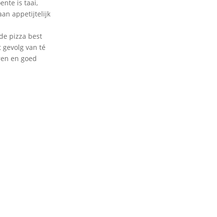
nte is taai,
n appetijtelijk
de pizza best
t gevolg van té
ren en goed