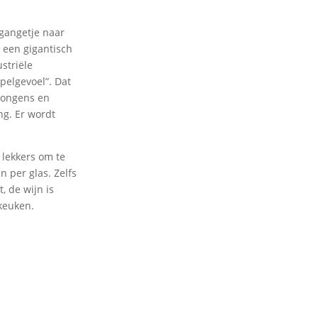
 gangetje naar
 een gigantisch
striële
pelgevoel”. Dat
 jongens en
ng. Er wordt
 lekkers om te
n per glas. Zelfs
, de wijn is
keuken.