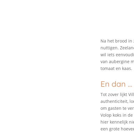
Na het brood in 
nuttigen. Zeeland
wil iets eenvoudi
van aubergine me
tomaat en kaas.
En dan …
Tot zover lijkt V
authenticiteit, l
om gasten te ve
Volop koks in d
hier kennelijk n
een grote hoevee