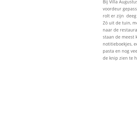
Bij Villa August
voordeur gepasse
rolt er zijn deeg
Zó uit de tuin, 
naar de restaura
staan de meest 
notitieboekjes, 
pasta en nog vee
de knip zien te 