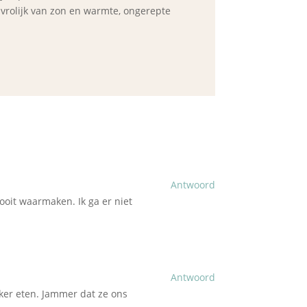
d vrolijk van zon en warmte, ongerepte
Antwoord
nooit waarmaken. Ik ga er niet
Antwoord
kker eten. Jammer dat ze ons