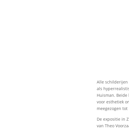
Alle schilderije
als hyperrealist
Huisman. Beide 
voor esthetiek o
meegezogen tot i
De expositie in Z
van Theo Voorzaa