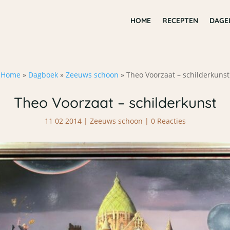
HOME
RECEPTEN
DAGE
Home
»
Dagboek
»
Zeeuws schoon
»
Theo Voorzaat – schilderkunst
Theo Voorzaat – schilderkunst
11 02 2014
|
Zeeuws schoon
|
0 Reacties