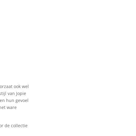
oorzaat ook wel
tijl van Jopie
 en hun gevoel
 het ware
r de collectie