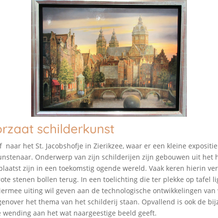
rzaat schilderkunst
 naar het St. Jacobshofje in Zierikzee, waar er een kleine expositie
nstenaar. Onderwerp van zijn schilderijen zijn gebouwen uit het h
eplaatst zijn in een toekomstig ogende wereld. Vaak keren hierin 
te stenen bollen terug. In een toelichting die ter plekke op tafel lig
ermee uiting wil geven aan de technologische ontwikkelingen van 
egenover het thema van het schilderij staan. Opvallend is ook de bij
e wending aan het wat naargeestige beeld geeft.