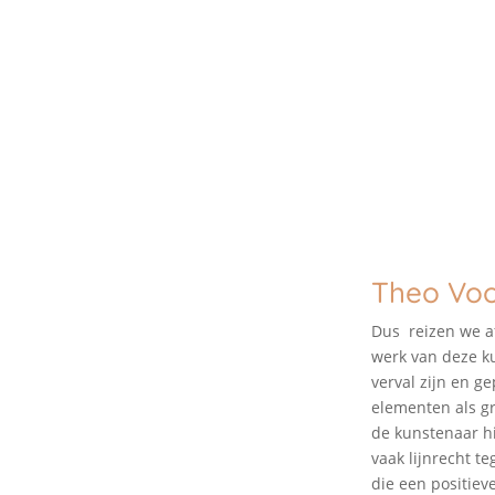
Theo Voo
Dus reizen we af
werk van deze ku
verval zijn en g
elementen als gro
de kunstenaar hi
vaak lijnrecht t
die een positiev