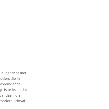
 is ingericht met
eden, die in
vervreemdende
t, is te lezen dat
vandaag, die
zondere lichtval,