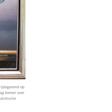
vrijdagavond op
 zag komen over
alistische