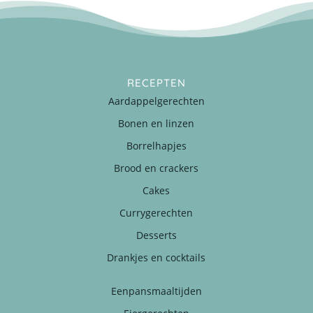
RECEPTEN
Aardappelgerechten
Bonen en linzen
Borrelhapjes
Brood en crackers
Cakes
Currygerechten
Desserts
Drankjes en cocktails
Eenpansmaaltijden