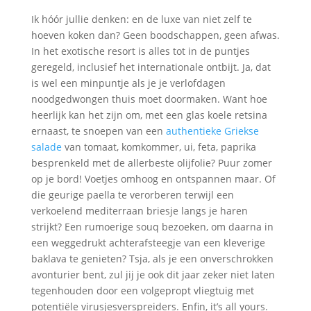
Ik hóór jullie denken: en de luxe van niet zelf te
hoeven koken dan? Geen boodschappen, geen afwas.
In het exotische resort is alles tot in de puntjes
geregeld, inclusief het internationale ontbijt. Ja, dat
is wel een minpuntje als je je verlofdagen
noodgedwongen thuis moet doormaken. Want hoe
heerlijk kan het zijn om, met een glas koele retsina
ernaast, te snoepen van een
authentieke Griekse
salade
van tomaat, komkommer, ui, feta, paprika
besprenkeld met de allerbeste olijfolie? Puur zomer
op je bord! Voetjes omhoog en ontspannen maar. Of
die geurige paella te verorberen terwijl een
verkoelend mediterraan briesje langs je haren
strijkt? Een rumoerige souq bezoeken, om daarna in
een weggedrukt achterafsteegje van een kleverige
baklava te genieten? Tsja, als je een onverschrokken
avonturier bent, zul jij je ook dit jaar zeker niet laten
tegenhouden door een volgepropt vliegtuig met
potentiële virusjesverspreiders. Enfin, it’s all yours.