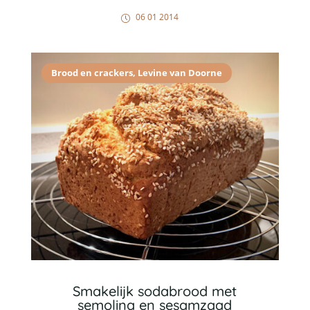
06 01 2014
Brood en crackers
,
Levine van Doorne
Smakelijk sodabrood met
semolina en sesamzaad