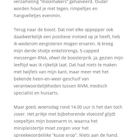
verzameling “mooimakers” gehalveerd. Ouder
worden houd je niet tegen, rimpeltjes en
hangvelletjes evenmin.
Terug naar de boost. Dat niet elke oppepper ook
daadwerkelijk een positieve invloed op je heeft, heb
ik wederom eergisteren mogen ervaren. Ik kreeg
mijn derde shotje enkelstrengs, 5-capped
messenger-RNA, ofwel de boosterprik. Ja, gezien mijn
leeftijd was ik rijkelijk laat. Dat had niets te maken
met twijfels van mijn kant, maar meer met het
bekende heen-en-weer-geschuif van
verantwoordelijkheden tussen RIVM, medisch
specialist en huisarts.
Maar goed, woensdag rond 14.00 uur is het dan toch
zover. Het prikje met bijbehorende vloeistof glijdt
soepeltjes mijn bovenarm in, waarna het
minipleistertje moet zorgen voor het
spreekwoordelijke “kusje erop”. Niets aan de hand.