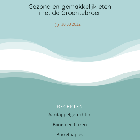
Gezond en gemakkelijk eten
met de Groentebroer
30 03 2022
RECEPTEN
Aardappelgerechten
Bonen en linzen
Borrelhapjes