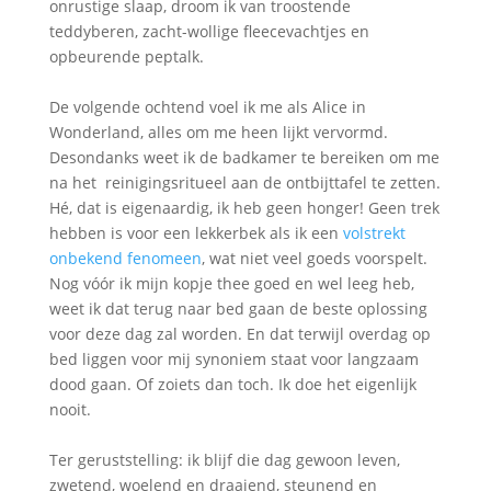
onrustige slaap, droom ik van troostende
teddyberen, zacht-wollige fleecevachtjes en
opbeurende peptalk.
De volgende ochtend voel ik me als Alice in
Wonderland, alles om me heen lijkt vervormd.
Desondanks weet ik de badkamer te bereiken om me
na het reinigingsritueel aan de ontbijttafel te zetten.
Hé, dat is eigenaardig, ik heb geen honger! Geen trek
hebben is voor een lekkerbek als ik een
volstrekt
onbekend fenomeen
, wat niet veel goeds voorspelt.
Nog vóór ik mijn kopje thee goed en wel leeg heb,
weet ik dat terug naar bed gaan de beste oplossing
voor deze dag zal worden. En dat terwijl overdag op
bed liggen voor mij synoniem staat voor langzaam
dood gaan. Of zoiets dan toch. Ik doe het eigenlijk
nooit.
Ter geruststelling: ik blijf die dag gewoon leven,
zwetend, woelend en draaiend, steunend en