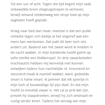
Tot een uur of acht. Tegen die tijd begint mijn vaak
onbewolkte brein vliegtuigstrepen te vertonen,
terwijl iemand stiekemweg een onsje lood op mijn
oogleden heeft geplakt.
Vroeg naar bed dan maar, meestal is dat een puike
remedie tegen zo’n beetje al het ongerief wat een
mens kan overkomen. Dat pakt dit keer toch iets
anders uit. Badend van het zweet word ik midden in
de nacht wakker. In mijn bonkende hoofd galmt op
volle sterkte een klokkenspel. En drie zwaarbeladen
vrachtauto’s hebben mij kennelijk niet kunnen
ontwijken tijdens hun nachtelijke rit. Kreunend en
steunend maak ik manlief wakker, want: gedeelde
smart is halve smart. Ik jammer dat elk spiertje in
mijn toch al bouwvallige lijf pijn doet. En dat mijn
hoofd zo vreselijk zwaar is. Het zal je prik wel zijn,
prevelt hij slaapdronken, terwijl hij zich omdraait en
rustig verder knort. Tijdens het vervolg van mijn