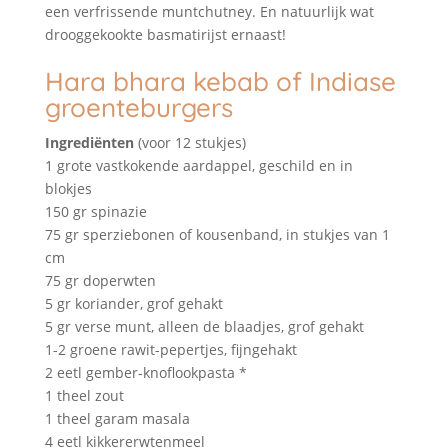
een verfrissende muntchutney. En natuurlijk wat
drooggekookte basmatirijst ernaast!
Hara bhara kebab of Indiase
groenteburgers
Ingrediënten
(voor 12 stukjes)
1 grote vastkokende aardappel, geschild en in
blokjes
150 gr spinazie
75 gr sperziebonen of kousenband, in stukjes van 1
cm
75 gr doperwten
5 gr koriander, grof gehakt
5 gr verse munt, alleen de blaadjes, grof gehakt
1-2 groene rawit-pepertjes, fijngehakt
2 eetl gember-knoflookpasta *
1 theel zout
1 theel garam masala
4 eetl kikkererwtenmeel