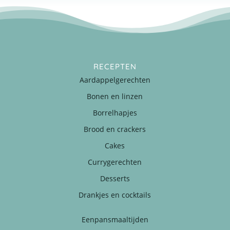
RECEPTEN
Aardappelgerechten
Bonen en linzen
Borrelhapjes
Brood en crackers
Cakes
Currygerechten
Desserts
Drankjes en cocktails
Eenpansmaaltijden