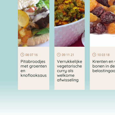
08 07 16
09 11 21
10 03 18
Pitabroodjes
Verrukkelijke
Krenten en 
met groenten
vegetarische
bonen in de
en
curry als
belastingaa
knoflooksaus
welkome
afwisseling