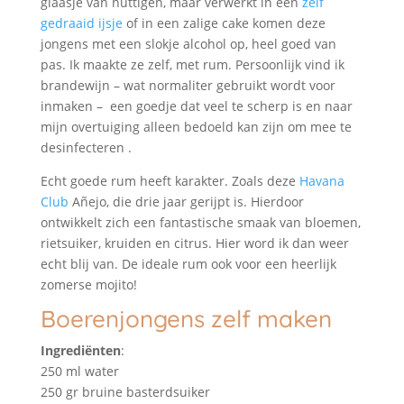
glaasje van nuttigen, maar verwerkt in een
zelf
gedraaid ijsje
of in een zalige cake komen deze
jongens met een slokje alcohol op, heel goed van
pas. Ik maakte ze zelf, met rum. Persoonlijk vind ik
brandewijn – wat normaliter gebruikt wordt voor
inmaken – een goedje dat veel te scherp is en naar
mijn overtuiging alleen bedoeld kan zijn om mee te
desinfecteren .
Echt goede rum heeft karakter. Zoals deze
Havana
Club
Añejo, die drie jaar gerijpt is. Hierdoor
ontwikkelt zich een fantastische smaak van bloemen,
rietsuiker, kruiden en citrus. Hier word ik dan weer
echt blij van. De ideale rum ook voor een heerlijk
zomerse mojito!
Boerenjongens zelf maken
Ingrediënten
:
250 ml water
250 gr bruine basterdsuiker