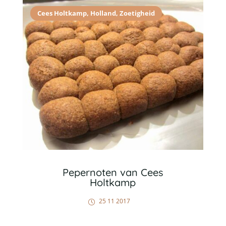
Cees Holtkamp
,
Holland
,
Zoetigheid
Pepernoten van Cees
Holtkamp
25 11 2017