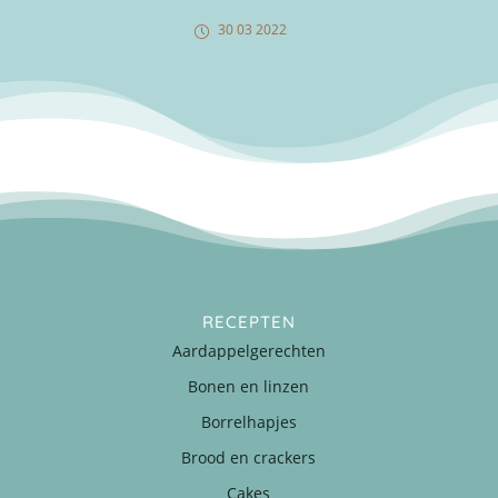
30 03 2022
RECEPTEN
Aardappelgerechten
Bonen en linzen
Borrelhapjes
Brood en crackers
Cakes