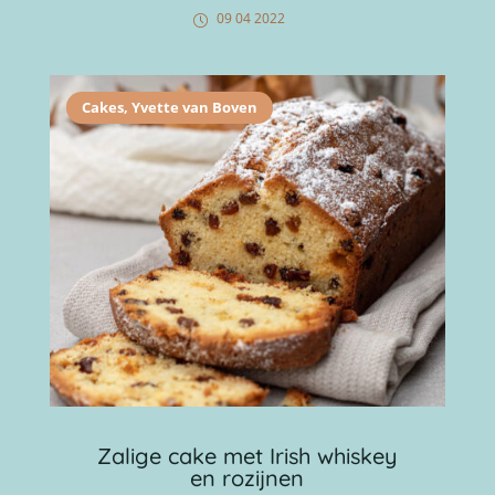
09 04 2022
Cakes
,
Yvette van Boven
Zalige cake met Irish whiskey
en rozijnen