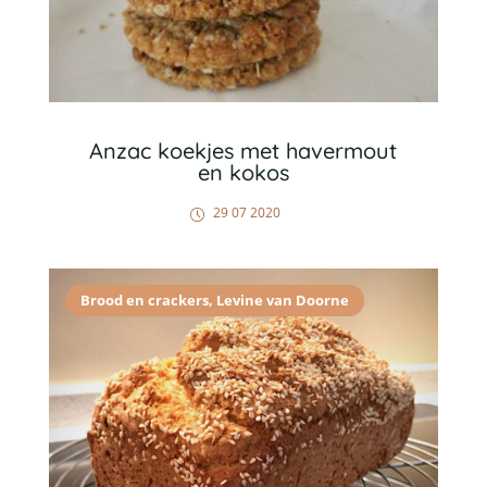
Anzac koekjes met havermout
en kokos
29 07 2020
Brood en crackers
,
Levine van Doorne