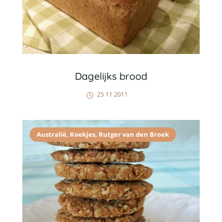
Dagelijks brood
25 11 2011
Australië
,
Koekjes
,
Rutger van den Broek