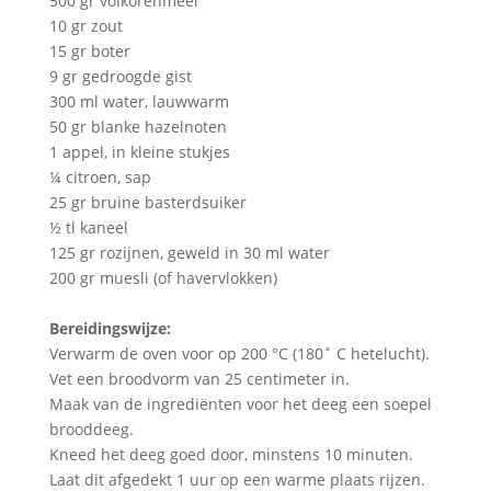
500 gr volkorenmeel
10 gr zout
15 gr boter
9 gr gedroogde gist
300 ml water, lauwwarm
50 gr blanke hazelnoten
1 appel, in kleine stukjes
¼ citroen, sap
25 gr bruine basterdsuiker
½ tl kaneel
125 gr rozijnen, geweld in 30 ml water
200 gr muesli (of havervlokken)
Bereidingswijze:
Verwarm de oven voor op 200 °C (180˚ C hetelucht).
Vet een broodvorm van 25 centimeter in.
Maak van de ingrediënten voor het deeg een soepel
brooddeeg.
Kneed het deeg goed door, minstens 10 minuten.
Laat dit afgedekt 1 uur op een warme plaats rijzen.