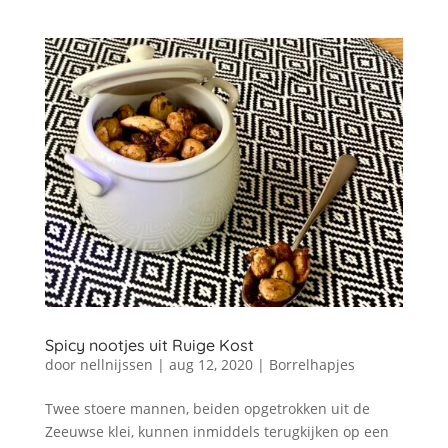
Spicy nootjes uit Ruige Kost
door
nellnijssen
|
aug 12, 2020
|
Borrelhapjes
Twee stoere mannen, beiden opgetrokken uit de
Zeeuwse klei, kunnen inmiddels terugkijken op een