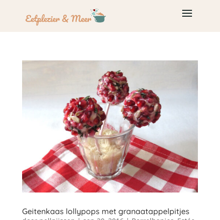
Geitenkaas lollypops met granaatappelpitjes