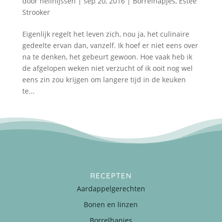
door
nellnijssen
|
sep 20, 2016
|
Borrelhapjes
,
Estée
Strooker
Eigenlijk regelt het leven zich, nou ja, het culinaire
gedeelte ervan dan, vanzelf. Ik hoef er niet eens over
na te denken, het gebeurt gewoon. Hoe vaak heb ik
de afgelopen weken niet verzucht of ik ooit nog wel
eens zin zou krijgen om langere tijd in de keuken
te...
RECEPTEN
Aardappelgerechten
Bonen en linzen
Borrelhapjes