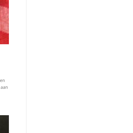
 en
t aan