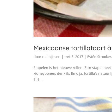
Mexicaanse tortillataart à
door
nellnijssen
|
mrt 5, 2017
|
Estée Strooker
Stapelen is het nieuwe rollen. Zo’n stapel heet
kidneybonen, denk ik. En o ja, tortilla’s natuu
alle...