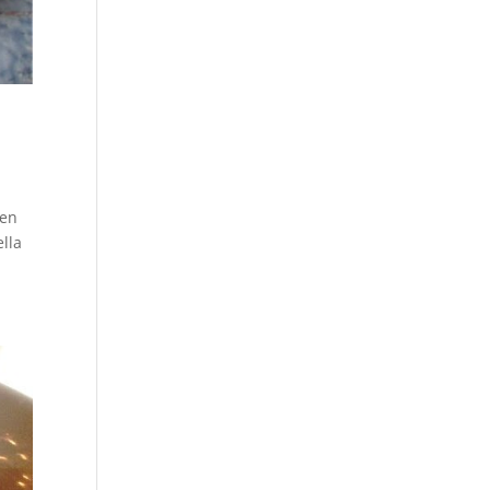
ben
lla