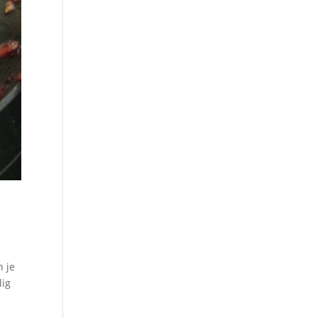
n je
lig