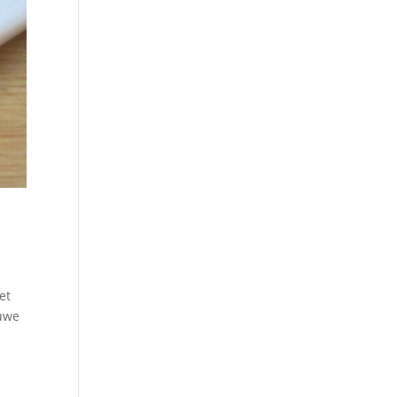
et
auwe