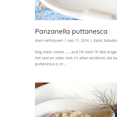
Panzanella puttanesca
door
nellnijssen
|
sep 11, 2016
|
Italië
,
Salade
Nog meer zomer ….. and I’m lovin’ it! Wat kr
het vast en zeker met z’n allen verdiend, dat
puttanesca is er...