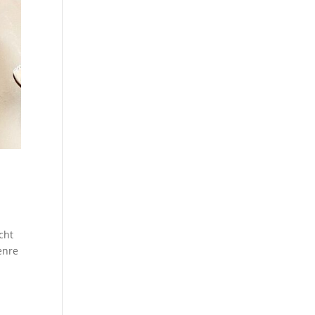
cht
enre