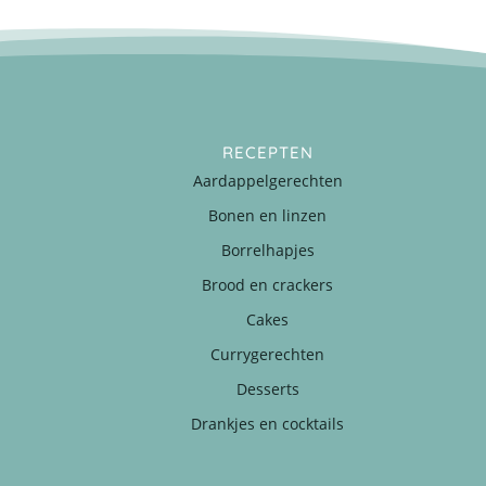
RECEPTEN
Aardappelgerechten
Bonen en linzen
Borrelhapjes
Brood en crackers
Cakes
Currygerechten
Desserts
Drankjes en cocktails