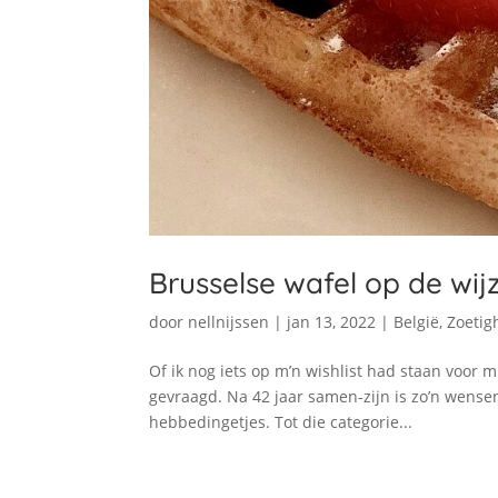
Brusselse wafel op de w
door
nellnijssen
|
jan 13, 2022
|
België
,
Zoetig
Of ik nog iets op m’n wishlist had staan voor 
gevraagd. Na 42 jaar samen-zijn is zo’n wensen
hebbedingetjes. Tot die categorie...