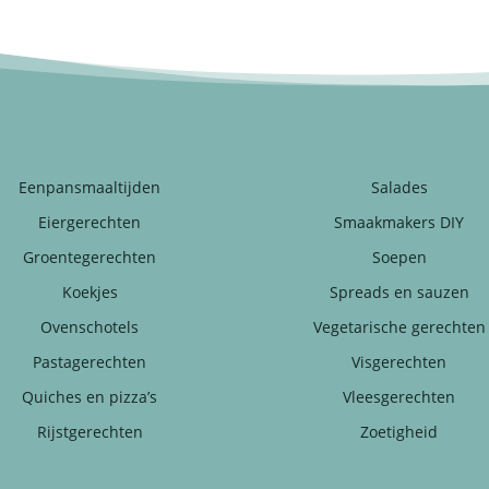
Eenpansmaaltijden
Salades
Eiergerechten
Smaakmakers DIY
Groentegerechten
Soepen
Koekjes
Spreads en sauzen
Ovenschotels
Vegetarische gerechten
Pastagerechten
Visgerechten
Quiches en pizza’s
Vleesgerechten
Rijstgerechten
Zoetigheid