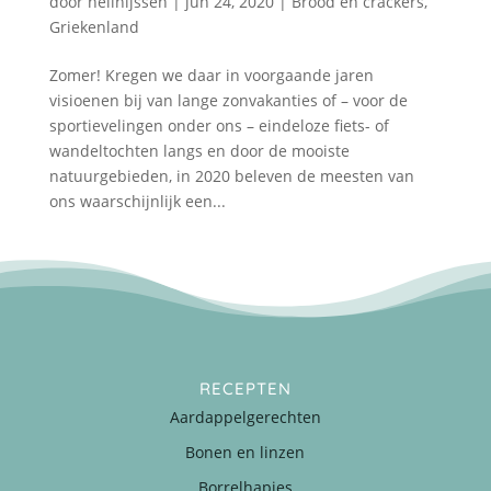
door
nellnijssen
|
jun 24, 2020
|
Brood en crackers
,
Griekenland
Zomer! Kregen we daar in voorgaande jaren
visioenen bij van lange zonvakanties of – voor de
sportievelingen onder ons – eindeloze fiets- of
wandeltochten langs en door de mooiste
natuurgebieden, in 2020 beleven de meesten van
ons waarschijnlijk een...
RECEPTEN
Aardappelgerechten
Bonen en linzen
Borrelhapjes