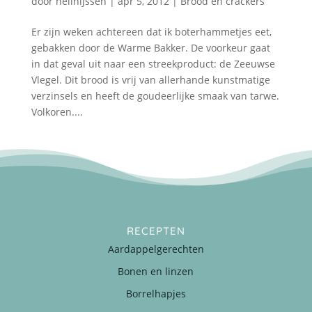
door
nellnijssen
|
apr 5, 2012
|
Brood en crackers
Er zijn weken achtereen dat ik boterhammetjes eet,
gebakken door de Warme Bakker. De voorkeur gaat
in dat geval uit naar een streekproduct: de Zeeuwse
Vlegel. Dit brood is vrij van allerhande kunstmatige
verzinsels en heeft de goudeerlijke smaak van tarwe.
Volkoren....
RECEPTEN
Aardappelgerechten
Bonen en linzen
Borrelhapjes