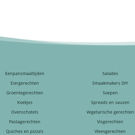
Eenpansmaaltijden
Salades
Eiergerechten
Smaakmakers DIY
Groentegerechten
Soepen
Koekjes
Spreads en sauzen
Ovenschotels
Vegetarische gerechten
Pastagerechten
Visgerechten
Quiches en pizza’s
Vleesgerechten