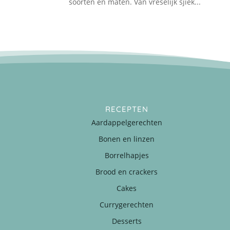
soorten en maten. Van vreselijk sjiek...
RECEPTEN
Aardappelgerechten
Bonen en linzen
Borrelhapjes
Brood en crackers
Cakes
Currygerechten
Desserts