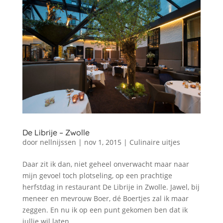
De Librije – Zwolle
door
nellnijssen
|
nov 1, 2015
|
Culinaire uitjes
Daar zit ik dan, niet geheel onverwacht maar naar
mijn gevoel toch plotseling, op een prachtige
herfstdag in restaurant De Librije in Zwolle. Jawel, bij
meneer en mevrouw Boer, dé Boertjes zal ik maar
zeggen. En nu ik op een punt gekomen ben dat ik
jullie wil laten...