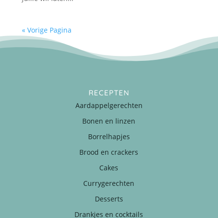
« Vorige Pagina
RECEPTEN
Aardappelgerechten
Bonen en linzen
Borrelhapjes
Brood en crackers
Cakes
Currygerechten
Desserts
Drankjes en cocktails