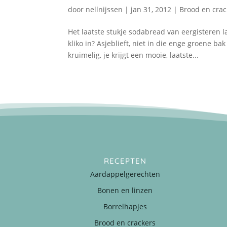
door
nellnijssen
|
jan 31, 2012
|
Brood en crac
Het laatste stukje sodabread van eergisteren l
kliko in? Asjeblieft, niet in die enge groene ba
kruimelig, je krijgt een mooie, laatste...
RECEPTEN
Aardappelgerechten
Bonen en linzen
Borrelhapjes
Brood en crackers