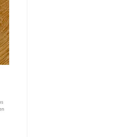
ns
ien