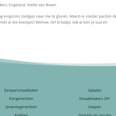
kers
,
Engeland
,
Yvette van Boven
ag enigszins zieligjes naar me te gluren. Moest-ie zonder pardon d
k met al die beestjes? Welnee, lief broodje, ook al ben je oud en
Eenpansmaaltijden
Salades
Eiergerechten
Smaakmakers DIY
Groentegerechten
Soepen
Koekjes
Spreads en sauzen