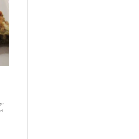
ge
et