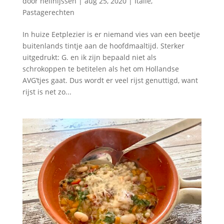
door
nellnijssen
|
aug 25, 2020
|
Italië
,
Pastagerechten
In huize Eetplezier is er niemand vies van een beetje
buitenlands tintje aan de hoofdmaaltijd. Sterker
uitgedrukt: G. en ik zijn bepaald niet als
schrokoppen te betitelen als het om Hollandse
AVG’tjes gaat. Dus wordt er veel rijst genuttigd, want
rijst is net zo...