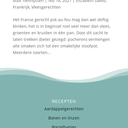
door
nellnijssen
|
feb 18, 2021
|
Elizabeth David
,
Frankrijk
,
Vleesgerechten
Het Franse gerecht pot-au-feu mag dan wel deftig
klinken, het is in beginsel niet veel meer dan vlees,
groenten en kruiden in één pan. Door dit zacht te
laten trekken (beter gezegd: pocheren) vermengen
alle smaken zich tot een smakelijke stoofpot.
Meerdere soorten...
RECEPTEN
Aardappelgerechten
Bonen en linzen
Borrelhapjes