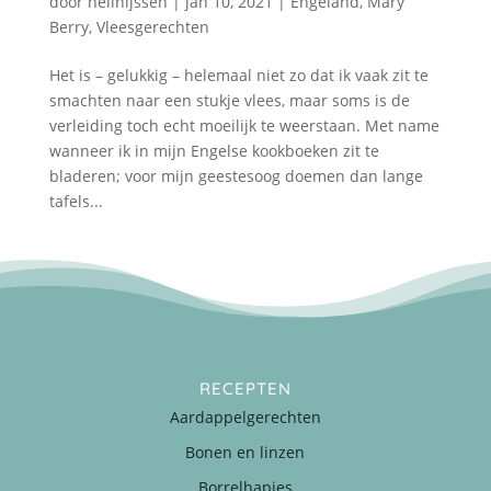
door
nellnijssen
|
jan 10, 2021
|
Engeland
,
Mary
Berry
,
Vleesgerechten
Het is – gelukkig – helemaal niet zo dat ik vaak zit te
smachten naar een stukje vlees, maar soms is de
verleiding toch echt moeilijk te weerstaan. Met name
wanneer ik in mijn Engelse kookboeken zit te
bladeren; voor mijn geestesoog doemen dan lange
tafels...
RECEPTEN
Aardappelgerechten
Bonen en linzen
Borrelhapjes