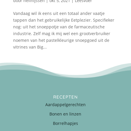
door
nellnijssen
|
okt 5, 2021
|
Leesvoer
Vandaag wil ik eens uit een totaal ander vaatje
tappen dan het gebruikelijke Eetplezier. Specifieker
nog: uit het snoeppotje van de farmaceutische
industrie. Zelf mag ik mij wel een grootverbruiker
noemen van het pastelkleurige snoepgoed uit de
vitrines van Big...
RECEPTEN
Aardappelgerechten
Bonen en linzen
Borrelhapjes