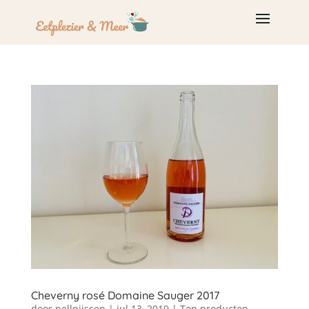
Cheverny rosé Domaine Sauger 2017
door
nellnijssen
|
jul 13, 2019
|
Top producten