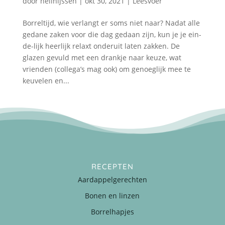
door
nellnijssen
|
okt 30, 2021
|
Leesvoer
Borreltijd, wie verlangt er soms niet naar? Nadat alle
gedane zaken voor die dag gedaan zijn, kun je je ein-
de-lijk heerlijk relaxt onderuit laten zakken. De
glazen gevuld met een drankje naar keuze, wat
vrienden (collega’s mag ook) om genoeglijk mee te
keuvelen en...
RECEPTEN
Aardappelgerechten
Bonen en linzen
Borrelhapjes