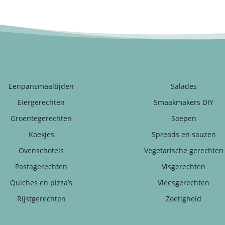
Eenpansmaaltijden
Salades
Eiergerechten
Smaakmakers DIY
Groentegerechten
Soepen
Koekjes
Spreads en sauzen
Ovenschotels
Vegetarische gerechten
Pastagerechten
Visgerechten
Quiches en pizza’s
Vleesgerechten
Rijstgerechten
Zoetigheid