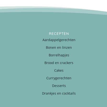
RECEPTEN
Aardappelgerechten
Bonen en linzen
Borrelhapjes
Brood en crackers
Cakes
Currygerechten
Desserts
Drankjes en cocktails