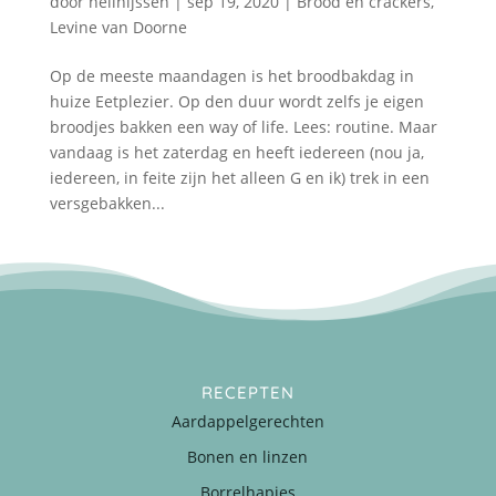
door
nellnijssen
|
sep 19, 2020
|
Brood en crackers
,
Levine van Doorne
Op de meeste maandagen is het broodbakdag in
huize Eetplezier. Op den duur wordt zelfs je eigen
broodjes bakken een way of life. Lees: routine. Maar
vandaag is het zaterdag en heeft iedereen (nou ja,
iedereen, in feite zijn het alleen G en ik) trek in een
versgebakken...
RECEPTEN
Aardappelgerechten
Bonen en linzen
Borrelhapjes