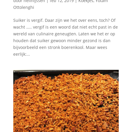
door
nellnijssen
|
feb 12, 2019
|
Koekjes
,
Yotam
Ottolenghi
Suiker is vergif. Daar zijn we het over eens, toch? Of
wacht ….. vergif is een woord dat niet echt past in de
wereld van culinaire geneugten. Laten we het er op
houden dat suiker gewoon minder gezond is dan
bijvoorbeeld een stronk boerenkool. Maar wees
eerlijk:...