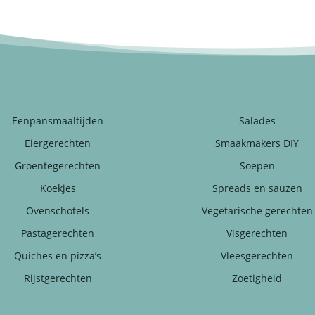
Eenpansmaaltijden
Salades
Eiergerechten
Smaakmakers DIY
Groentegerechten
Soepen
Koekjes
Spreads en sauzen
Ovenschotels
Vegetarische gerechten
Pastagerechten
Visgerechten
Quiches en pizza’s
Vleesgerechten
Rijstgerechten
Zoetigheid