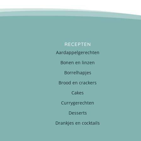
RECEPTEN
Aardappelgerechten
Bonen en linzen
Borrelhapjes
Brood en crackers
Cakes
Currygerechten
Desserts
Drankjes en cocktails