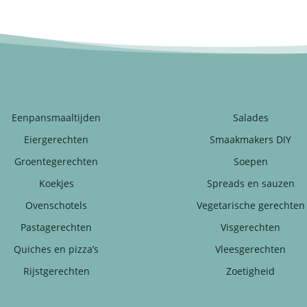
Eenpansmaaltijden
Salades
Eiergerechten
Smaakmakers DIY
Groentegerechten
Soepen
Koekjes
Spreads en sauzen
Ovenschotels
Vegetarische gerechten
Pastagerechten
Visgerechten
Quiches en pizza’s
Vleesgerechten
Rijstgerechten
Zoetigheid