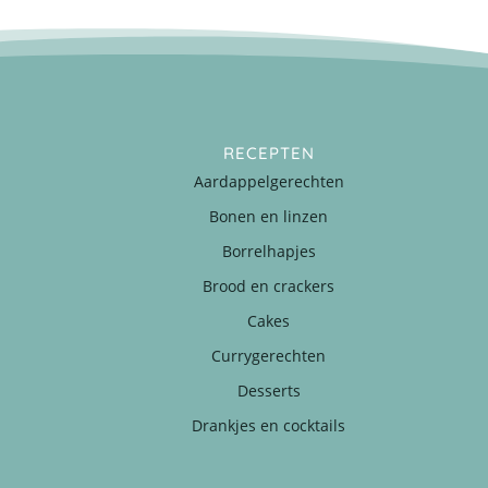
RECEPTEN
Aardappelgerechten
Bonen en linzen
Borrelhapjes
Brood en crackers
Cakes
Currygerechten
Desserts
Drankjes en cocktails