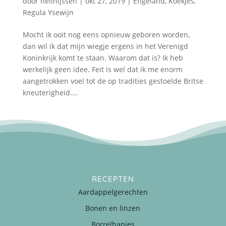
door
nellnijssen
|
okt 27, 2019
|
Engeland
,
Koekjes
,
Regula Ysewijn
Mocht ik ooit nog eens opnieuw geboren worden,
dan wil ik dat mijn wiegje ergens in het Verenigd
Koninkrijk komt te staan. Waarom dat is? Ik heb
werkelijk geen idee. Feit is wel dat ik me enorm
aangetrokken voel tot de op tradities gestoelde Britse
kneuterigheid....
RECEPTEN
Aardappelgerechten
Bonen en linzen
Borrelhapjes