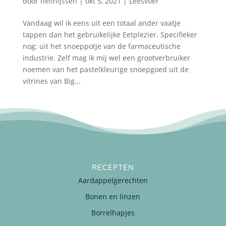
door
nellnijssen
|
okt 5, 2021
|
Leesvoer
Vandaag wil ik eens uit een totaal ander vaatje
tappen dan het gebruikelijke Eetplezier. Specifieker
nog: uit het snoeppotje van de farmaceutische
industrie. Zelf mag ik mij wel een grootverbruiker
noemen van het pastelkleurige snoepgoed uit de
vitrines van Big...
RECEPTEN
Aardappelgerechten
Bonen en linzen
Borrelhapjes