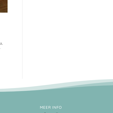
a,
r
MEER INFO