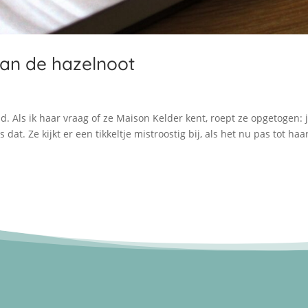
van de hazelnoot
 Als ik haar vraag of ze Maison Kelder kent, roept ze opgetogen: j
dat. Ze kijkt er een tikkeltje mistroostig bij, als het nu pas tot haa