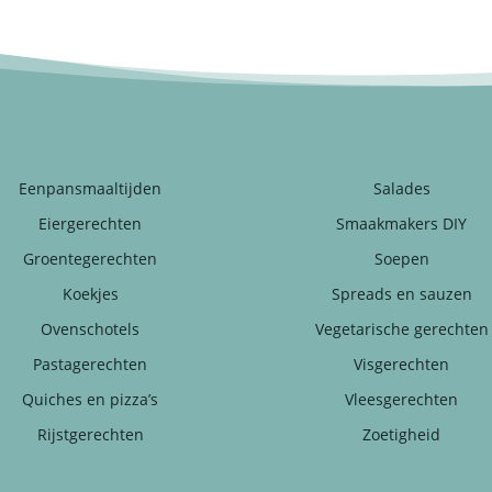
Eenpansmaaltijden
Salades
Eiergerechten
Smaakmakers DIY
Groentegerechten
Soepen
Koekjes
Spreads en sauzen
Ovenschotels
Vegetarische gerechten
Pastagerechten
Visgerechten
Quiches en pizza’s
Vleesgerechten
Rijstgerechten
Zoetigheid