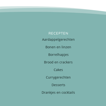
RECEPTEN
Aardappelgerechten
Bonen en linzen
Borrelhapjes
Brood en crackers
Cakes
Currygerechten
Desserts
Drankjes en cocktails