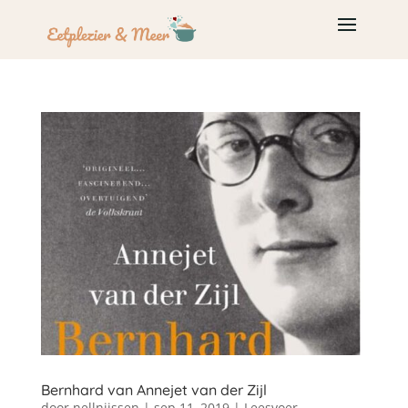
Bernhard van Annejet van der Zijl
door
nellnijssen
|
sep 11, 2019
|
Leesvoer