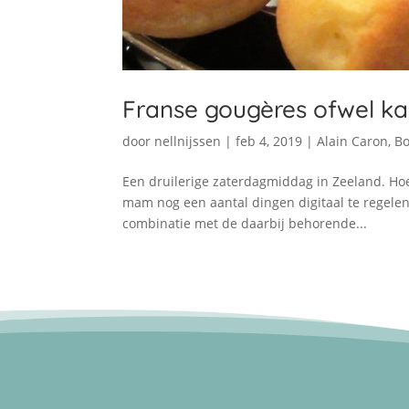
Franse gougères ofwel ka
door
nellnijssen
|
feb 4, 2019
|
Alain Caron
,
Bo
Een druilerige zaterdagmiddag in Zeeland. Hoe
mam nog een aantal dingen digitaal te regelen.
combinatie met de daarbij behorende...