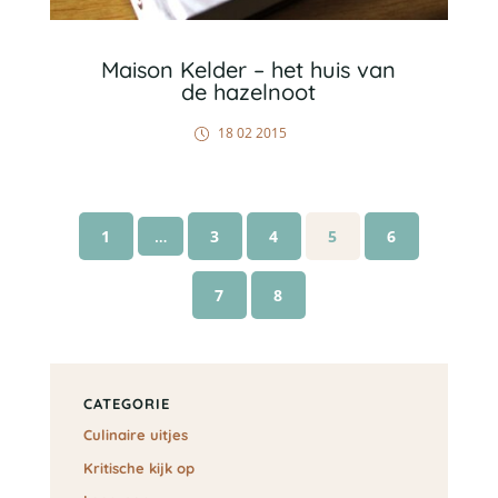
Maison Kelder – het huis van
de hazelnoot
18 02 2015
1
…
3
4
5
6
7
8
CATEGORIE
Culinaire uitjes
Kritische kijk op