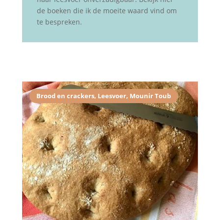
de boeken die ik de moeite waard vind om
te bespreken.
Brood en crackers
,
Leesvoer
,
Mounir Toub