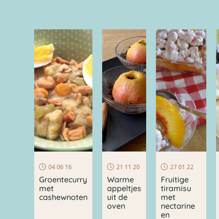
04 06 16
21 11 20
27 01 22
Groentecurry
Warme
Fruitige
met
appeltjes
tiramisu
cashewnoten
uit de
met
oven
nectarine
en