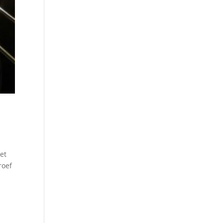
et
roef