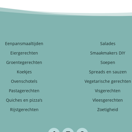
Eenpansmaaltijden
Salades
Eiergerechten
Smaakmakers DIY
Groentegerechten
Soepen
Koekjes
Spreads en sauzen
Ovenschotels
Vegetarische gerechten
Pastagerechten
Visgerechten
Quiches en pizza’s
Vleesgerechten
Rijstgerechten
Zoetigheid