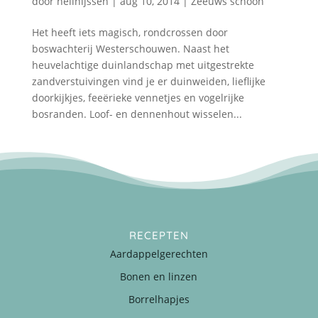
door
nellnijssen
|
aug 10, 2014
|
Zeeuws schoon
Het heeft iets magisch, rondcrossen door
boswachterij Westerschouwen. Naast het
heuvelachtige duinlandschap met uitgestrekte
zandverstuivingen vind je er duinweiden, lieflijke
doorkijkjes, feeërieke vennetjes en vogelrijke
bosranden. Loof- en dennenhout wisselen...
RECEPTEN
Aardappelgerechten
Bonen en linzen
Borrelhapjes