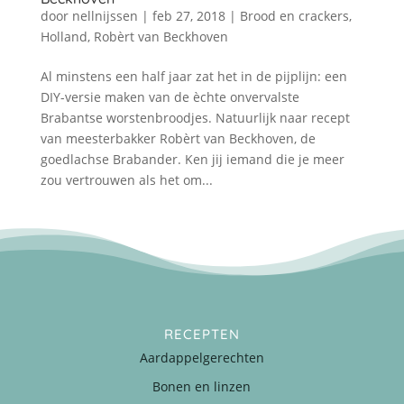
door
nellnijssen
|
feb 27, 2018
|
Brood en crackers
,
Holland
,
Robèrt van Beckhoven
Al minstens een half jaar zat het in de pijplijn: een
DIY-versie maken van de èchte onvervalste
Brabantse worstenbroodjes. Natuurlijk naar recept
van meesterbakker Robèrt van Beckhoven, de
goedlachse Brabander. Ken jij iemand die je meer
zou vertrouwen als het om...
RECEPTEN
Aardappelgerechten
Bonen en linzen