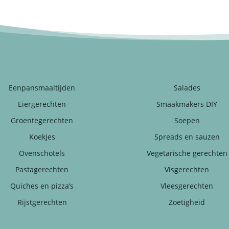
Eenpansmaaltijden
Salades
Eiergerechten
Smaakmakers DIY
Groentegerechten
Soepen
Koekjes
Spreads en sauzen
Ovenschotels
Vegetarische gerechten
Pastagerechten
Visgerechten
Quiches en pizza’s
Vleesgerechten
Rijstgerechten
Zoetigheid