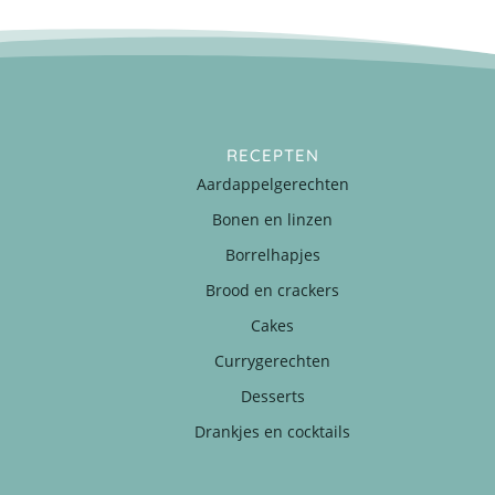
RECEPTEN
Aardappelgerechten
Bonen en linzen
Borrelhapjes
Brood en crackers
Cakes
Currygerechten
Desserts
Drankjes en cocktails