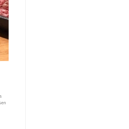
s
nsen