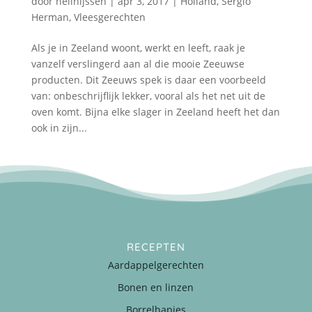
door
nellnijssen
|
apr 3, 2017
|
Holland
,
Sergio
Herman
,
Vleesgerechten
Als je in Zeeland woont, werkt en leeft, raak je
vanzelf verslingerd aan al die mooie Zeeuwse
producten. Dit Zeeuws spek is daar een voorbeeld
van: onbeschrijflijk lekker, vooral als het net uit de
oven komt. Bijna elke slager in Zeeland heeft het dan
ook in zijn...
RECEPTEN
Aardappelgerechten
Bonen en linzen
Borrelhapjes