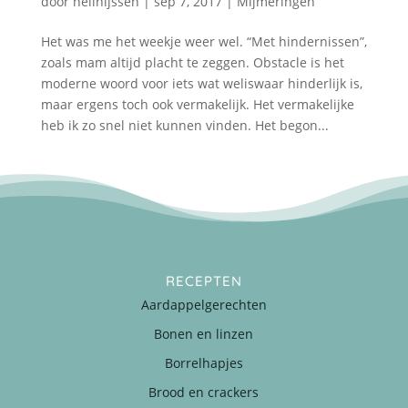
door
nellnijssen
|
sep 7, 2017
|
Mijmeringen
Het was me het weekje weer wel. “Met hindernissen”,
zoals mam altijd placht te zeggen. Obstacle is het
moderne woord voor iets wat weliswaar hinderlijk is,
maar ergens toch ook vermakelijk. Het vermakelijke
heb ik zo snel niet kunnen vinden. Het begon...
RECEPTEN
Aardappelgerechten
Bonen en linzen
Borrelhapjes
Brood en crackers