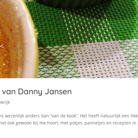
t van Danny Jansen
nkrijk
s wezenlijk anders dan “van de kook”. Het heeft natuurlijk een tikk
t ook gewoon bij me hoort, met potjes, pannetjes en recepten in