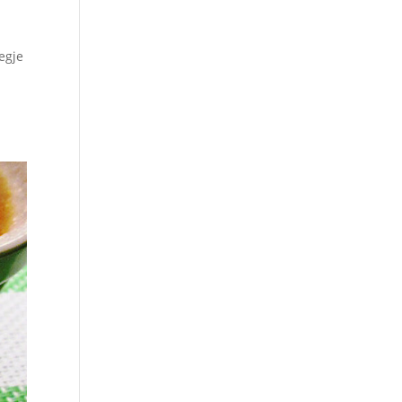
egje
.