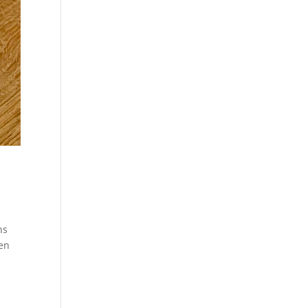
ns
ien