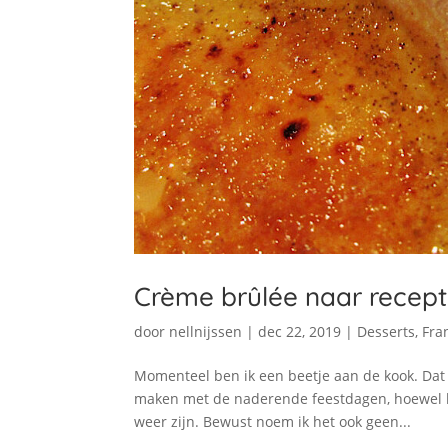
Crème brûlée naar recep
door
nellnijssen
|
dec 22, 2019
|
Desserts
,
Fra
Momenteel ben ik een beetje aan de kook. Dat i
maken met de naderende feestdagen, hoewel he
weer zijn. Bewust noem ik het ook geen...