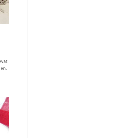
 wat
nen.