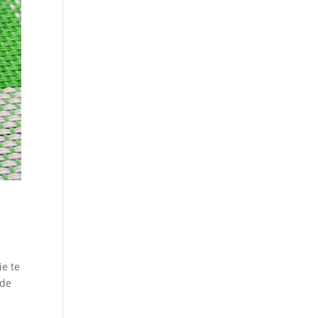
ie te
 de