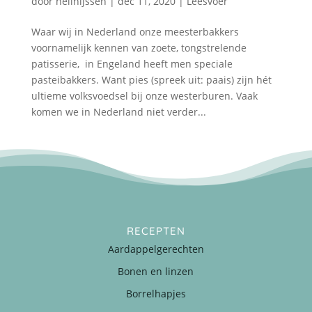
door
nellnijssen
|
dec 11, 2020
|
Leesvoer
Waar wij in Nederland onze meesterbakkers
voornamelijk kennen van zoete, tongstrelende
patisserie, in Engeland heeft men speciale
pasteibakkers. Want pies (spreek uit: paais) zijn hét
ultieme volksvoedsel bij onze westerburen. Vaak
komen we in Nederland niet verder...
RECEPTEN
Aardappelgerechten
Bonen en linzen
Borrelhapjes