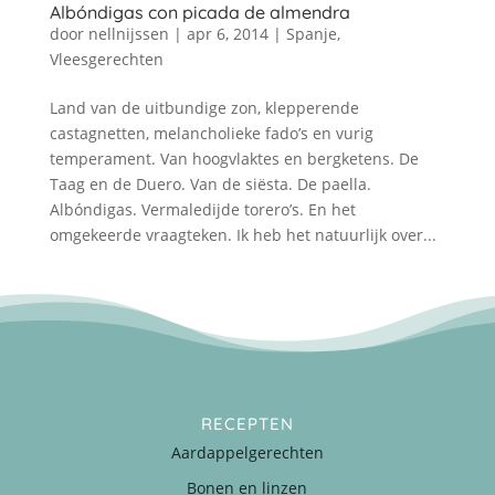
Albóndigas con picada de almendra
door
nellnijssen
|
apr 6, 2014
|
Spanje
,
Vleesgerechten
Land van de uitbundige zon, klepperende
castagnetten, melancholieke fado’s en vurig
temperament. Van hoogvlaktes en bergketens. De
Taag en de Duero. Van de siësta. De paella.
Albóndigas. Vermaledijde torero’s. En het
omgekeerde vraagteken. Ik heb het natuurlijk over...
RECEPTEN
Aardappelgerechten
Bonen en linzen