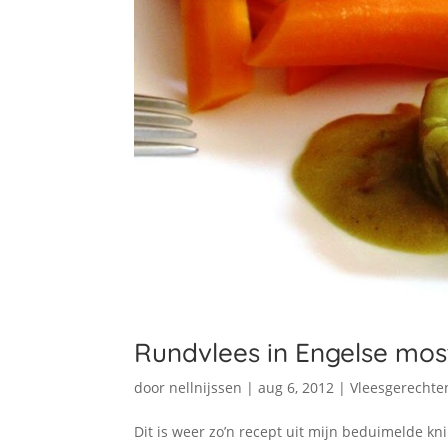
Rundvlees in Engelse mos
door
nellnijssen
|
aug 6, 2012
|
Vleesgerechte
Dit is weer zo’n recept uit mijn beduimelde kn