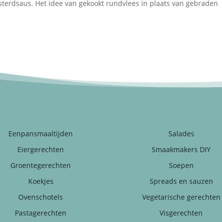
osterdsaus. Het idee van gekookt rundvlees in plaats van gebraden
Eenpansmaaltijden
Salades
Eiergerechten
Smaakmakers DIY
Groentegerechten
Soepen
Koekjes
Spreads en sauzen
Ovenschotels
Vegetarische gerechten
Pastagerechten
Visgerechten