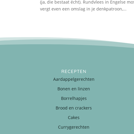
(ja, die bestaat écht). Rundvlees in Engelse m
vergt even een omslag in je denkpatroon,...
RECEPTEN
Aardappelgerechten
Bonen en linzen
Borrelhapjes
Brood en crackers
Cakes
Currygerechten