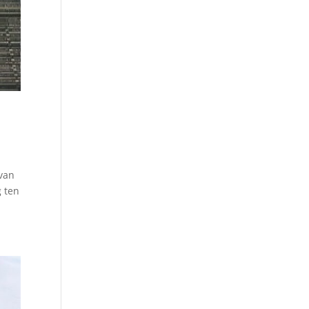
van
g ten